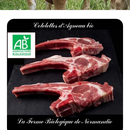
BOEUF D'HERBE BIO
VIANDE BOEUF MATURE
VEAU BIO
PORC BIO
AGNEAU BIO
MOUTON BIO
NOS COLIS VIANDE
CUISSON RAPIDE
▼
BARBECUE BRASERO
TRIPERIE
CHARCUTERIE BIO