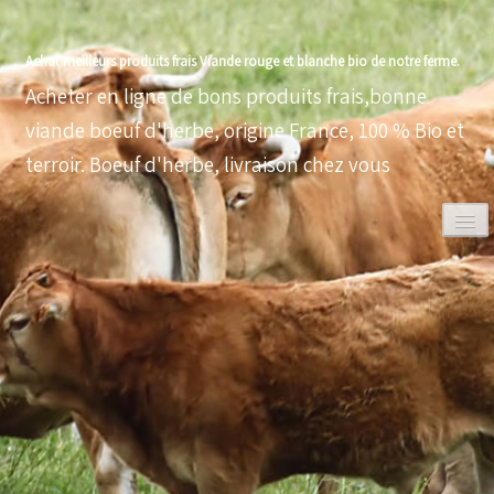
Achat meilleurs produits frais Viande rouge et blanche bio de notre ferme.
Acheter en ligne de bons produits frais,bonne
viande boeuf d'herbe, origine France, 100 % Bio et
terroir. Boeuf d'herbe, livraison chez vous
0
ACCUEIL
VOLAILLES BIO