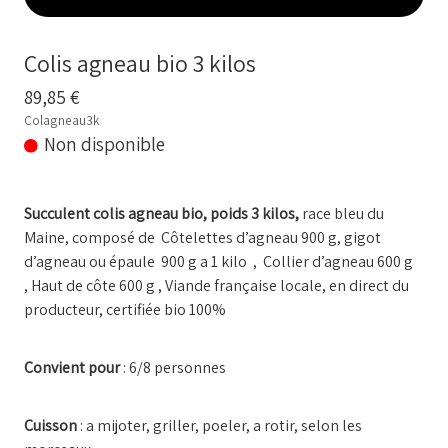
BOUILLONS D'OS et OS BIO
Comment commander
Colis agneau bio 3 kilos
Nos VIDEOS
89,85 €
Colagneau3k
NOTRE FERME
▼
Non disponible
Conseils temps de cuisson
Succulent colis agneau bio, poids 3 kilos,
race bleu du
Marché frais Livré à la maison
Maine, composé de Côtelettes d’agneau 900 g, gigot
d’agneau ou épaule 900 g a 1 kilo , Collier d’agneau 600 g
Français
▼
, Haut de côte 600 g , Viande française locale, en direct du
producteur, certifiée bio 100%
Convient pour
: 6/8 personnes
Cuisson
: a mijoter, griller, poeler, a rotir, selon les