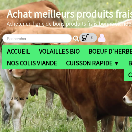
Achat meilleurs produits frai
Acheter en ligne de bons produits frais,bonne viande b
0
ACCUEIL
VOLAILLES BIO
BOEUF D'HERBE
NOS COLIS VIANDE
CUISSON RAPIDE
B
▼
C
Français
▼