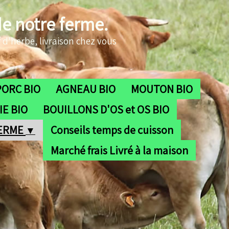
de notre ferme.
 d'herbe, livraison chez vous
PORC BIO
AGNEAU BIO
MOUTON BIO
E BIO
BOUILLONS D'OS et OS BIO
FERME
Conseils temps de cuisson
▼
Marché frais Livré à la maison