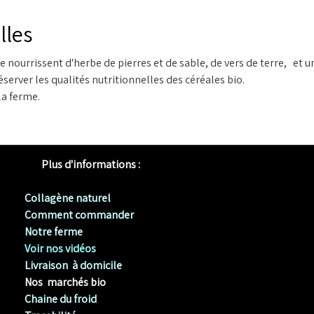
lles
e nourrissent d'herbe de pierres et de sable, de vers de terre, et 
éserver les qualités nutritionnelles des céréales bio.
la ferme.
Plus d'informations :
Collagène naturel
Comment commander
Notre ferme
Voir nos vidéos
Livraison à domicile
Nos marchés bio
Chaine du froid