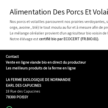
Alimentation Des Porcs Et Volai
Nos porcs et volailles parcourent nos prairies verdoyantes, s
orge, avoine , blé) le tout moulu au fur et à mesure afin de pr
Le mélange céréalier provient d'un agriculteur bio voisin de 
Notre élévage est
certifié bio par ECOCERT (FR.BIO.01).
Contact
Vente en ligne viande bio en direct du producteur
Les meilleurs produits de la ferme en ligne
LA FERME BIOLOGIQUE DE NORMANDIE
EARL DES CAPUCINES
18 Rue des Capucines
78300 POISSY