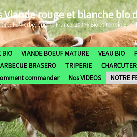
s Viande rouge et blanche bio 
oeuf d'herbe, origine France, 100 % Bio et terroir. Boeuf
 BIO
VIANDE BOEUF MATURE
VEAU BIO
ARBECUE BRASERO
TRIPERIE
CHARCUTERI
omment commander
Nos VIDEOS
NOTRE 