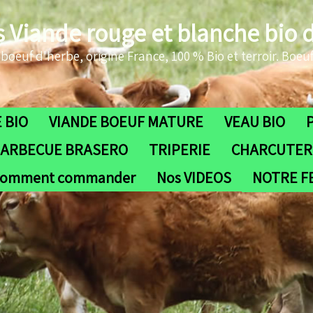
s Viande rouge et blanche bio 
oeuf d'herbe, origine France, 100 % Bio et terroir. Boeuf
 BIO
VIANDE BOEUF MATURE
VEAU BIO
ARBECUE BRASERO
TRIPERIE
CHARCUTERI
omment commander
Nos VIDEOS
NOTRE 