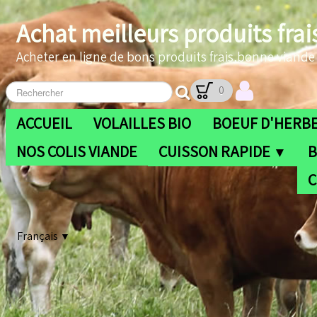
Achat meilleurs produits frai
Acheter en ligne de bons produits frais,bonne viande b
0
ACCUEIL
VOLAILLES BIO
BOEUF D'HERBE
NOS COLIS VIANDE
CUISSON RAPIDE
B
▼
C
Français
▼