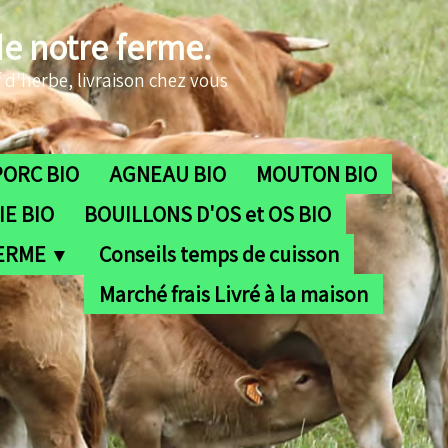
de notre ferme.
 d'herbe, livraison chez vous
PORC BIO
AGNEAU BIO
MOUTON BIO
E BIO
BOUILLONS D'OS et OS BIO
FERME
Conseils temps de cuisson
▼
Marché frais Livré à la maison