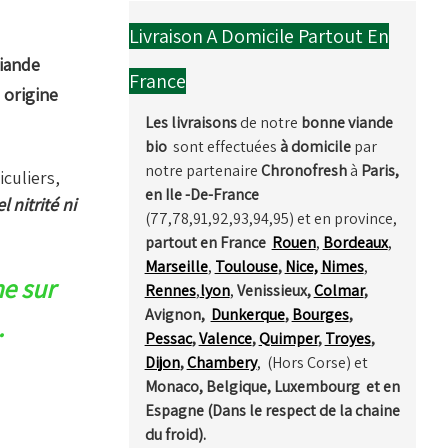
Livraison A Domicile Partout En
viande
France
 origine
Les livraisons
de notre
bonne
viande
bio
sont effectuées
à domicile
par
notre partenaire
Chronofresh
à
Paris,
iculiers,
en Ile -De-France
 nitrité ni
(77,78,91,92,93,94,95) et en province,
partout en France
Rouen
,
Bordeaux
,
Marseille
,
Toulouse
,
Nice,
Nimes
,
me sur
Rennes
,
lyon
,
Venissieux,
Colmar
,
Avignon,
Dunkerque
,
Bourges
,
.
Pessac
,
Valence
,
Quimper
,
Troyes
,
Dijon
,
Chambery
, (Hors Corse) et
Monaco, Belgique, Luxembourg et en
Espagne (Dans le respect de la chaine
du froid).