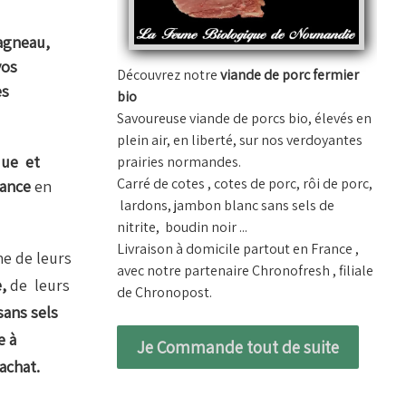
'agneau,
vos
Découvrez notre
viande de porc fermier
es
bio
Savoureuse viande de porcs bio, élevés en
plein air, en liberté, sur nos verdoyantes
que et
prairies normandes.
Carré de cotes , cotes de porc, rôi de porc,
rance
en
lardons, jambon blanc sans sels de
nitrite, boudin noir ...
Livraison à domicile partout en France ,
ne de leurs
avec notre partenaire Chronofresh , filiale
e,
de leurs
de Chronopost.
sans sels
e à
Je Commande tout de suite
achat.