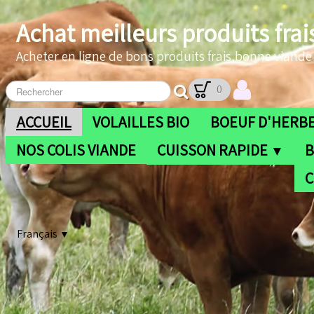
Achat meilleurs produits frai
Acheter en ligne de bons produits frais,bonne viande b
0
ACCUEIL
VOLAILLES BIO
BOEUF D'HERBE
NOS COLIS VIANDE
CUISSON RAPIDE
B
▼
C
Français
▼