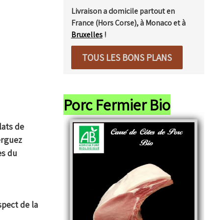
Livraison a domicile partout en
France (Hors Corse), à Monaco et à
Bruxelles
!
TOUS LES BONS PLANS
Porc Fermier Bio
lats de
erguez
es du
spect de la