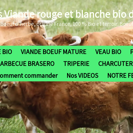
s Viande rouge et blanche bio 
oeuf d'herbe, origine France, 100 % Bio et terroir. Boeuf
 BIO
VIANDE BOEUF MATURE
VEAU BIO
ARBECUE BRASERO
TRIPERIE
CHARCUTERI
omment commander
Nos VIDEOS
NOTRE 