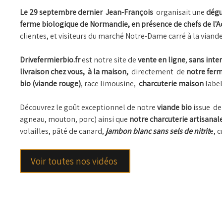
Le 29 septembre dernier Jean-François
organisait une
dégu
ferme biologique de Normandie, en présence de chefs de l'A
clientes, et visiteurs du marché Notre-Dame carré à la viande
Drivefermierbio.fr
est notre site de
vente en ligne
,
sans inter
livraison chez vous, à la maison,
directement de
notre fer
bio (viande rouge)
, race limousine,
charcuterie maison
label
Découvrez le goût exceptionnel de notre
viande bio
issue d
agneau, mouton, porc) ainsi que
notre charcuterie artisanal
volailles, pâté de canard,
jambon blanc sans sels de nitrit
e, 
Voir toutes nos vidéos