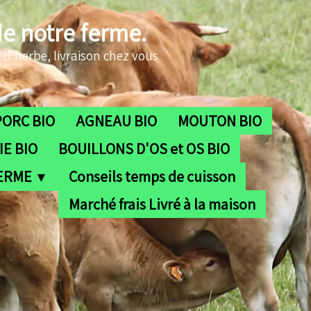
de notre ferme.
 d'herbe, livraison chez vous
PORC BIO
AGNEAU BIO
MOUTON BIO
E BIO
BOUILLONS D'OS et OS BIO
FERME
Conseils temps de cuisson
▼
Marché frais Livré à la maison