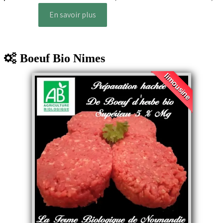
En savoir plus
Boeuf Bio Nimes
limousine