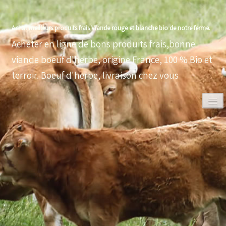
Achat meilleurs produits frais Viande rouge et blanche bio de notre ferme.
Acheter en ligne de bons produits frais,bonne
viande boeuf d'herbe, origine France, 100 % Bio et
terroir. Boeuf d'herbe, livraison chez vous
0
ACCUEIL
VOLAILLES BIO