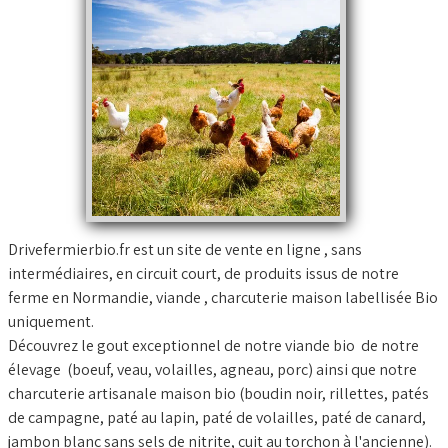
BOUILLONS D'OS et OS BIO
Comment commander
Nos VIDEOS
NOTRE FERME
▼
Conseils temps de cuisson
Marché frais Livré à la maison
Drivefermierbio.fr est un site de vente en ligne , sans
intermédiaires, en circuit court, de produits issus de notre
Français
▼
ferme en Normandie, viande , charcuterie maison labellisée Bio
uniquement.
Découvrez le gout exceptionnel de notre viande bio de notre
élevage (boeuf, veau, volailles, agneau, porc) ainsi que notre
charcuterie artisanale maison bio (boudin noir, rillettes, patés
de campagne, paté au lapin, paté de volailles, paté de canard,
jambon blanc sans sels de nitrite, cuit au torchon à l'ancienne).