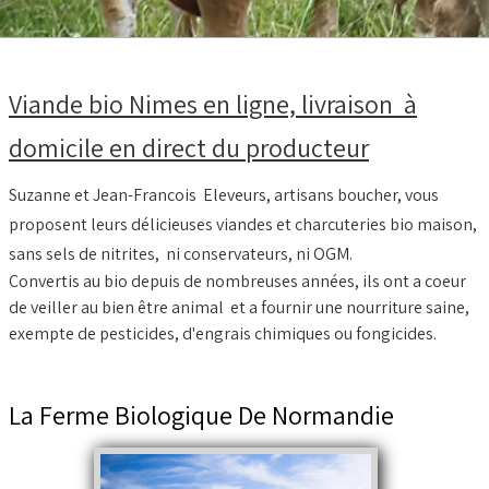
BOEUF D'HERBE BIO
VIANDE BOEUF MATURE
Viande bio Nimes en ligne, livraison à
VEAU BIO
domicile en direct du producteur
PORC BIO
AGNEAU BIO
Suzanne et Jean-Francois Eleveurs, artisans boucher, vous
proposent leurs délicieuses viandes et charcuteries bio maison,
MOUTON BIO
sans sels de nitrites, ni conservateurs, ni OGM.
NOS COLIS VIANDE
Convertis au bio depuis de nombreuses années, ils ont a coeur
de veiller au bien être animal et a fournir une nourriture saine,
CUISSON RAPIDE
▼
exempte de pesticides, d'engrais chimiques ou fongicides.
BARBECUE BRASERO
La Ferme Biologique De Normandie
TRIPERIE
CHARCUTERIE BIO