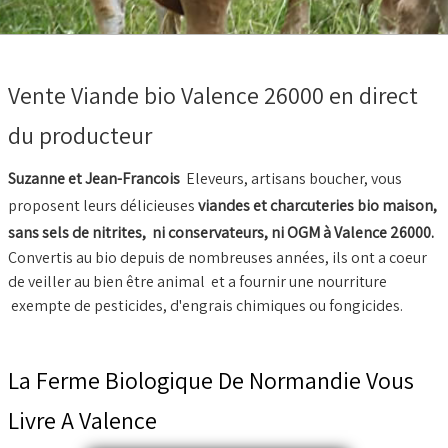
BOEUF D'HERBE BIO
VIANDE BOEUF MATURE
Vente Viande bio Valence 26000 en direct
VEAU BIO
du producteur
PORC BIO
AGNEAU BIO
Suzanne et Jean-Francois
Eleveurs, artisans boucher, vous
proposent leurs délicieuses
viandes et charcuteries bio maison,
MOUTON BIO
sans sels de nitrites, ni conservateurs, ni OGM à Valence 26000.
NOS COLIS VIANDE
Convertis au bio depuis de nombreuses années, ils ont a coeur
de veiller au bien être animal et a fournir une nourriture
CUISSON RAPIDE
▼
exempte de pesticides, d'engrais chimiques ou fongicides.
BARBECUE BRASERO
La Ferme Biologique De Normandie Vous
TRIPERIE
Livre A Valence
CHARCUTERIE BIO