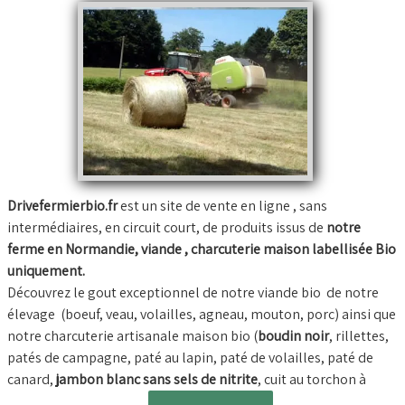
BOUILLONS D'OS et OS BIO
Comment commander
Nos VIDEOS
NOTRE FERME
▼
Conseils temps de cuisson
Marché frais Livré à la maison
Drivefermierbio.fr
est un site de vente en ligne , sans
intermédiaires, en circuit court, de produits issus de
notre
ferme en Normandie, viande , charcuterie maison labellisée Bio
Français
▼
uniquement.
Découvrez le gout exceptionnel de notre viande bio de notre
élevage (boeuf, veau, volailles, agneau, mouton, porc) ainsi que
notre charcuterie artisanale maison bio (
boudin noir
, rillettes,
patés de campagne, paté au lapin, paté de volailles, paté de
canard,
jambon blanc sans sels de nitrite
, cuit au torchon à