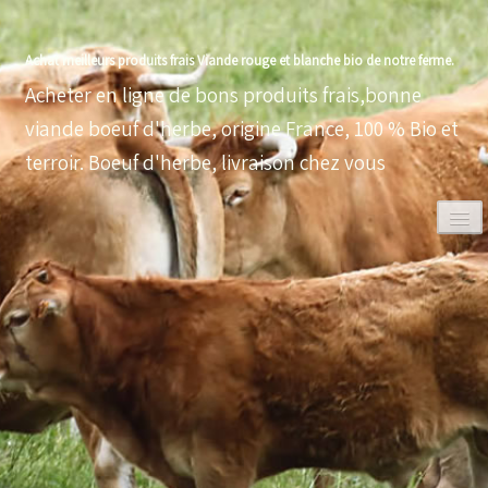
Achat meilleurs produits frais Viande rouge et blanche bio de notre ferme.
Acheter en ligne de bons produits frais,bonne
viande boeuf d'herbe, origine France, 100 % Bio et
terroir. Boeuf d'herbe, livraison chez vous
0
ACCUEIL
VOLAILLES BIO