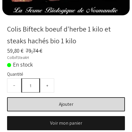
BOUILLONS D'OS et OS BIO
Comment commander
Colis Bifteck boeuf d'herbe 1 kilo et
Nos VIDEOS
steaks hachés bio 1 kilo
NOTRE FERME
▼
59,80 €
79,74 €
Conseils temps de cuisson
ColbifSteakH
En stock
Marché frais Livré à la maison
Quantité
Français
▼
−
+
Ajouter
Voir mon panier