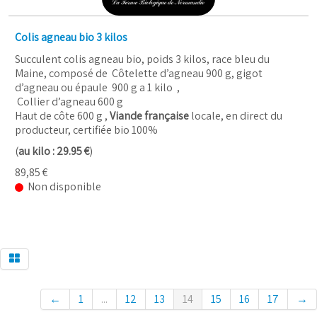
Colis agneau bio 3 kilos
Succulent colis agneau bio, poids 3 kilos, race bleu du
Maine, composé de Côtelette d’agneau 900 g, gigot
d’agneau ou épaule 900 g a 1 kilo ,
Collier d’agneau 600 g
Haut de côte 600 g ,
Viande française
locale, en direct du
producteur, certifiée bio 100%
(
au kilo : 29.95 €
)
89,85 €
Non disponible
←
1
...
12
13
14
15
16
17
→