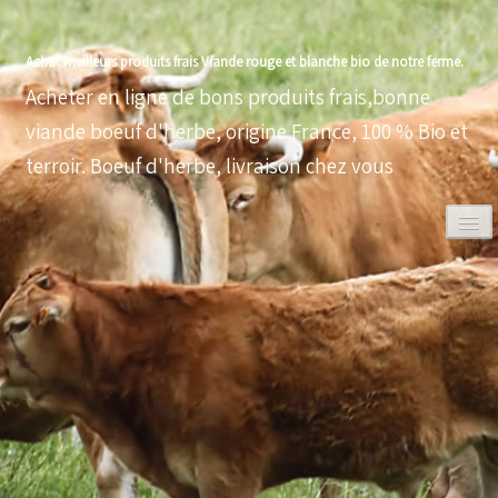
Achat meilleurs produits frais Viande rouge et blanche bio de notre ferme.
Acheter en ligne de bons produits frais,bonne
viande boeuf d'herbe, origine France, 100 % Bio et
terroir. Boeuf d'herbe, livraison chez vous
0
ACCUEIL
VOLAILLES BIO