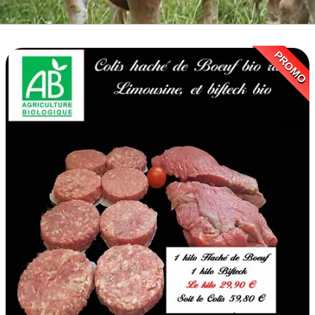
BOEUF D'HERBE BIO
VIANDE BOEUF MATURE
PROMO
VEAU BIO
PORC BIO
AGNEAU BIO
MOUTON BIO
NOS COLIS VIANDE
CUISSON RAPIDE
▼
BARBECUE BRASERO
TRIPERIE
CHARCUTERIE BIO