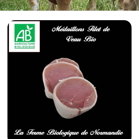
BOEUF D'HERBE BIO
VIANDE BOEUF MATURE
VEAU BIO
PORC BIO
AGNEAU BIO
MOUTON BIO
NOS COLIS VIANDE
CUISSON RAPIDE
▼
BARBECUE BRASERO
TRIPERIE
CHARCUTERIE BIO