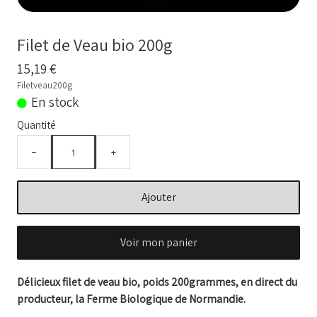
BOUILLONS D'OS et OS BIO
Comment commander
Filet de Veau bio 200g
Nos VIDEOS
15,19 €
Filetveau200g
NOTRE FERME
▼
En stock
Quantité
Conseils temps de cuisson
−
+
Marché frais Livré à la maison
Français
Ajouter
▼
Voir mon panier
Délicieux filet de veau bio, poids 200grammes, en direct du
producteur, la Ferme Biologique de Normandie.