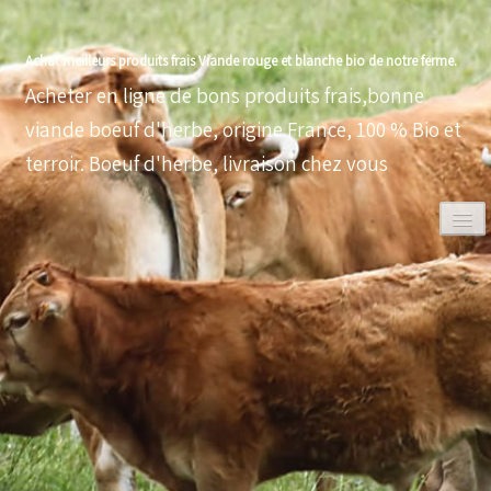
Achat meilleurs produits frais Viande rouge et blanche bio de notre ferme.
Acheter en ligne de bons produits frais,bonne
viande boeuf d'herbe, origine France, 100 % Bio et
terroir. Boeuf d'herbe, livraison chez vous
0
ACCUEIL
VOLAILLES BIO