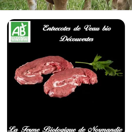
BOEUF D'HERBE BIO
VIANDE BOEUF MATURE
VEAU BIO
PORC BIO
AGNEAU BIO
MOUTON BIO
NOS COLIS VIANDE
CUISSON RAPIDE
▼
BARBECUE BRASERO
TRIPERIE
CHARCUTERIE BIO