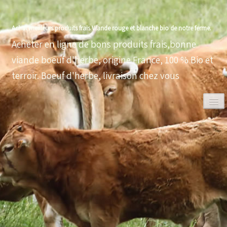
Achat meilleurs produits frais Viande rouge et blanche bio de notre ferme.
Acheter en ligne de bons produits frais,bonne
viande boeuf d'herbe, origine France, 100 % Bio et
terroir. Boeuf d'herbe, livraison chez vous
0
ACCUEIL
VOLAILLES BIO