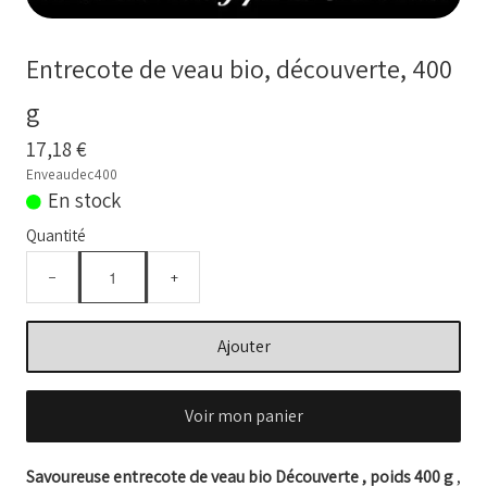
BOUILLONS D'OS et OS BIO
Comment commander
Entrecote de veau bio, découverte, 400
Nos VIDEOS
g
NOTRE FERME
17,18 €
▼
Enveaudec400
En stock
Conseils temps de cuisson
Quantité
Marché frais Livré à la maison
−
+
Français
▼
Ajouter
Voir mon panier
Savoureuse entrecote de veau bio Découverte , poids 400 g
,