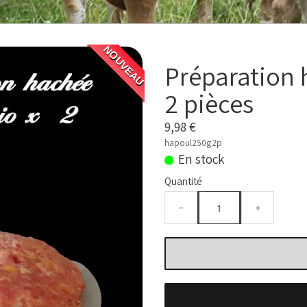
NOUVEAU
Préparation 
2 pièces
9,98 €
hapoul250g2p
En stock
Quantité
−
+