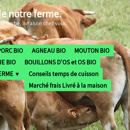
de notre ferme.
 d'herbe, livraison chez vous
PORC BIO
AGNEAU BIO
MOUTON BIO
E BIO
BOUILLONS D'OS et OS BIO
FERME
Conseils temps de cuisson
▼
Marché frais Livré à la maison