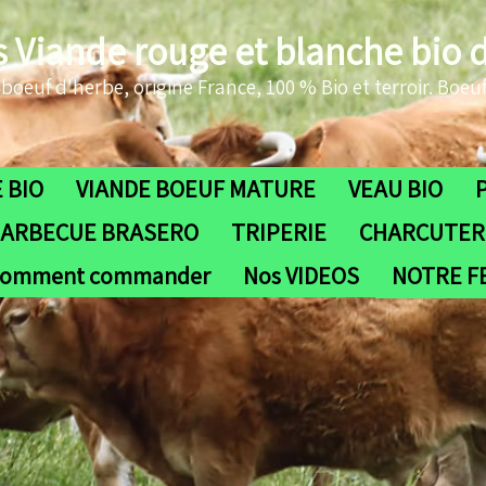
s Viande rouge et blanche bio 
oeuf d'herbe, origine France, 100 % Bio et terroir. Boeuf
 BIO
VIANDE BOEUF MATURE
VEAU BIO
ARBECUE BRASERO
TRIPERIE
CHARCUTERI
omment commander
Nos VIDEOS
NOTRE 