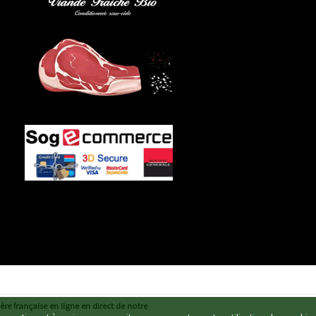
re française en ligne en direct de notre