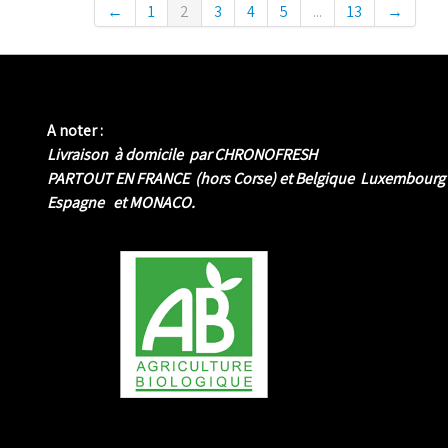
←
1
2
3
4
5
...
13
→
A noter :
Livraison à domicile par CHRONOFRESH
PARTOUT EN FRANCE (hors Corse) et Belgique Luxembourg
Espagne et MONACO.
me biologique de Normandie