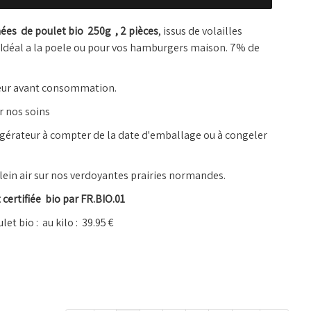
ées de poulet bio 250g , 2 pièces
, issus de volailles
é. Idéal a la poele ou pour vos hamburgers maison. 7% de
coeur avant consommation.
r nos soins
frigérateur à compter de la date d'emballage ou à congeler
plein air sur nos verdoyantes prairies normandes.
ertifiée bio par FR.BIO.01
et bio : au kilo : 39.95 €