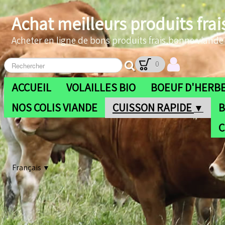
Achat meilleurs produits frai
Acheter en ligne de bons produits frais,bonne viande b
0
ACCUEIL
VOLAILLES BIO
BOEUF D'HERBE
NOS COLIS VIANDE
CUISSON RAPIDE
B
▼
C
Français
▼