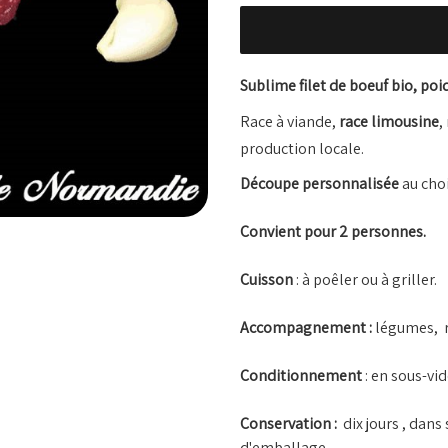
Sublime filet de boeuf bio, poi
Race à viande,
race limousine
,
production locale.
Découpe personnalisée
au choi
Convient pour 2 personnes.
Cuisson
: à poêler ou à griller.
Accompagnement :
légumes, r
Conditionnement
: en sous-vi
Conservation :
dix jours , dans
d'emballage.