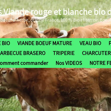
s Viande rouge et blanche bio 
oeuf d'herbe, origine France, 100 % Bio et terroir. Boeuf
 BIO
VIANDE BOEUF MATURE
VEAU BIO
ARBECUE BRASERO
TRIPERIE
CHARCUTERI
omment commander
Nos VIDEOS
NOTRE 