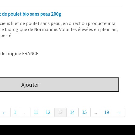
t de poulet bio sans peau 200g
cieux filet de poulet sans peau, en direct du producteur la
e biologique de Normandie. Volailles élevées en plein air,
iberté.
nde origine FRANCE
Ajouter
←
1
...
11
12
13
14
15
...
19
→