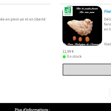
File
ée en plein air et en liberté
Déli
ferm
en l
Via
11,99 €
En stock
Plus d'informations :