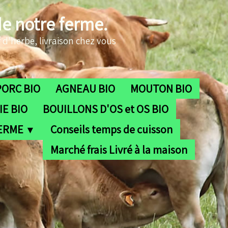
de notre ferme.
 d'herbe, livraison chez vous
PORC BIO
AGNEAU BIO
MOUTON BIO
E BIO
BOUILLONS D'OS et OS BIO
FERME
Conseils temps de cuisson
▼
Marché frais Livré à la maison