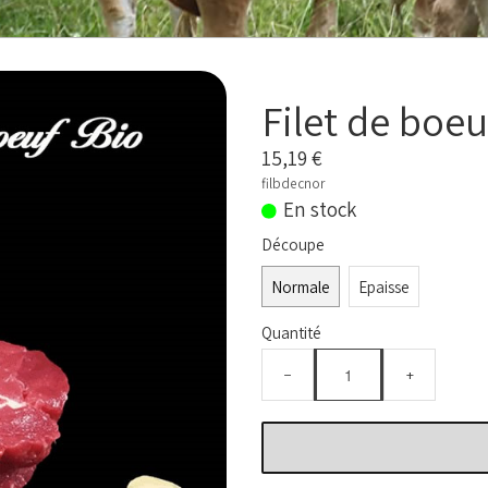
Filet de boe
15,19 €
filbdecnor
En stock
Découpe
Normale
Epaisse
Quantité
−
+