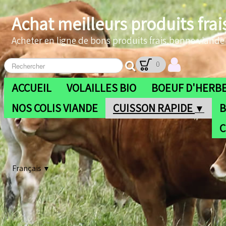
Achat meilleurs produits frai
Acheter en ligne de bons produits frais,bonne viande b
0
ACCUEIL
VOLAILLES BIO
BOEUF D'HERBE
NOS COLIS VIANDE
CUISSON RAPIDE
B
▼
C
Français
▼