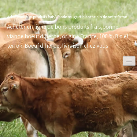
Achat meilleurs produits frais Viande rouge et blanche bio de notre ferme.
Acheter en ligne de bons produits frais,bonne
viande boeuf d'herbe, origine France, 100 % Bio et
terroir. Boeuf d'herbe, livraison chez vous
0
ACCUEIL
VOLAILLES BIO