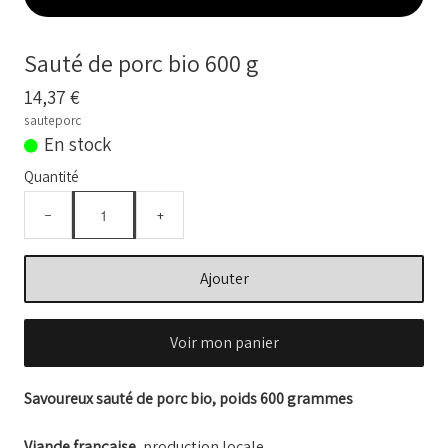
BOUILLONS D'OS et OS BIO
Comment commander
Sauté de porc bio 600 g
Nos VIDEOS
14,37 €
sauteporc
NOTRE FERME
▼
En stock
Quantité
Conseils temps de cuisson
−
+
Marché frais Livré à la maison
Français
Ajouter
▼
Voir mon panier
Savoureux sauté de porc bio, poids 600 grammes
Viande française
, production locale