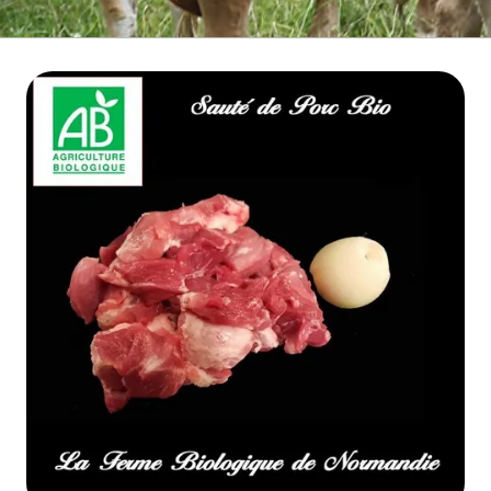
BOEUF D'HERBE BIO
VIANDE BOEUF MATURE
VEAU BIO
PORC BIO
AGNEAU BIO
MOUTON BIO
NOS COLIS VIANDE
CUISSON RAPIDE
▼
BARBECUE BRASERO
TRIPERIE
CHARCUTERIE BIO