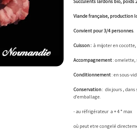
Succulents lardons bio, poids 
Viande française, production l
Convient pour 3/4 personnes
.
Cuisson :
à mijoter en cocotte,
Accompagnement
: omelette,
Conditionnement
: en sous-vi
Conservation
: dix jours , dan
d'emballage.
- au réfrigérateur a + 4 ° max
où peut etre congelé directem