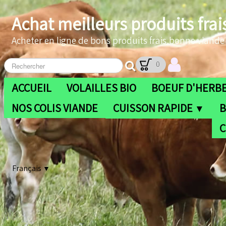
Achat meilleurs produits frai
Acheter en ligne de bons produits frais,bonne viande b
0
ACCUEIL
VOLAILLES BIO
BOEUF D'HERBE
NOS COLIS VIANDE
CUISSON RAPIDE
B
▼
C
Français
▼