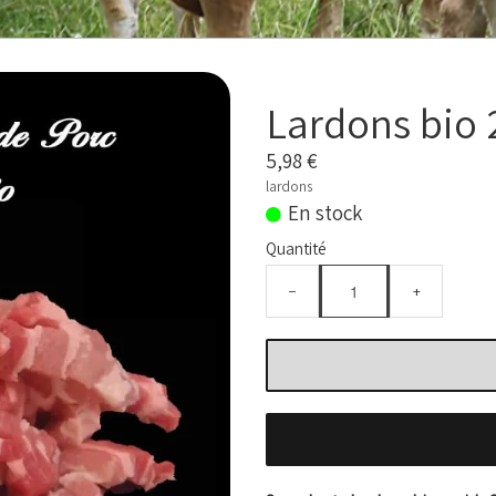
Lardons bio 
5,98 €
lardons
En stock
Quantité
−
+