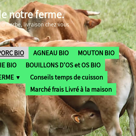
de notre ferme.
 d'herbe, livraison chez vous
PORC BIO
AGNEAU BIO
MOUTON BIO
E BIO
BOUILLONS D'OS et OS BIO
FERME
Conseils temps de cuisson
▼
Marché frais Livré à la maison