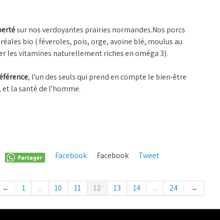
berté
sur nos verdoyantes prairies normandes.Nos porcs
éréales bio ( féveroles, pois, orge, avoine blé, moulus au
ver les vitamines naturellement riches en oméga 3).
référence
, l'un des seuls qui prend en compte le bien-être
, et la santé de l'homme.
Facebook
Facebook
Tweet
Pinterest
Partager
←
1
...
10
11
12
13
14
...
24
→