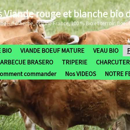
s Viande rouge et blanche bio 
oeuf d'herbe, origine France, 100 % Bio et terroir. Boeuf
 BIO
VIANDE BOEUF MATURE
VEAU BIO
ARBECUE BRASERO
TRIPERIE
CHARCUTERI
omment commander
Nos VIDEOS
NOTRE 