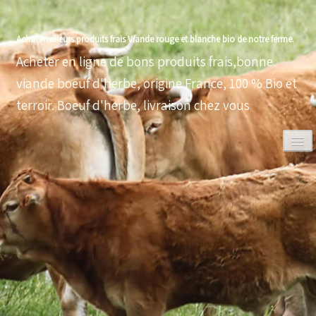
Achat meilleurs produits frais Viande rouge et blanche bio de notre ferme.
Acheter en ligne de bons produits frais,bonne
viande boeuf d'herbe, origine France, 100 % Bio et
terroir. Boeuf d'herbe, livraison chez vous
0
ACCUEIL
VOLAILLES BIO