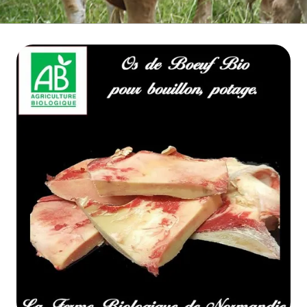
BOEUF D'HERBE BIO
VIANDE BOEUF MATURE
VEAU BIO
PORC BIO
AGNEAU BIO
MOUTON BIO
NOS COLIS VIANDE
CUISSON RAPIDE
▼
BARBECUE BRASERO
TRIPERIE
CHARCUTERIE BIO