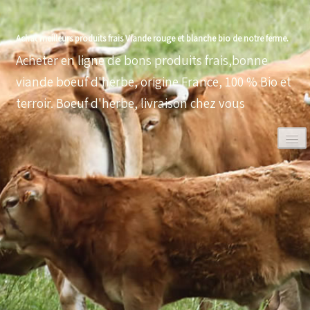
Achat meilleurs produits frais Viande rouge et blanche bio de notre ferme.
Acheter en ligne de bons produits frais,bonne
viande boeuf d'herbe, origine France, 100 % Bio et
terroir. Boeuf d'herbe, livraison chez vous
0
ACCUEIL
VOLAILLES BIO