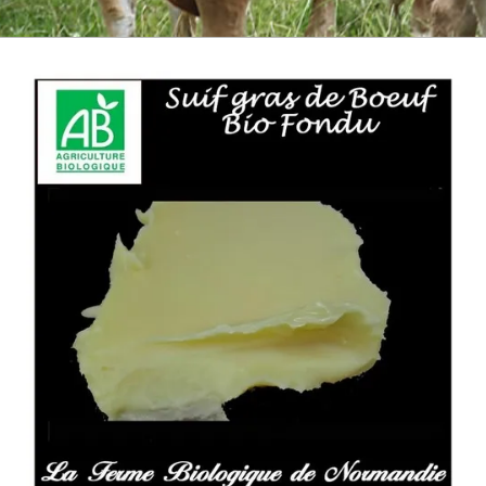
BOEUF D'HERBE BIO
VIANDE BOEUF MATURE
VEAU BIO
PORC BIO
AGNEAU BIO
MOUTON BIO
NOS COLIS VIANDE
CUISSON RAPIDE
▼
BARBECUE BRASERO
TRIPERIE
CHARCUTERIE BIO