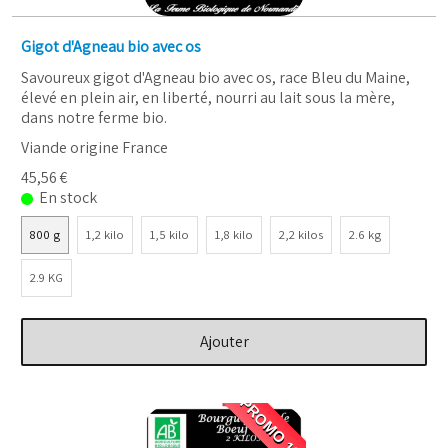
Gigot d'Agneau bio avec os
Savoureux gigot d'Agneau bio avec os, race Bleu du Maine,
élevé en plein air, en liberté, nourri au lait sous la mère,
dans notre ferme bio.
Viande origine France
45,56 €
En stock
800 g
1,2 kilo
1,5 kilo
1,8 kilo
2,2 kilos
2.6 kg
2.9 KG
Ajouter
PROMO 10 %