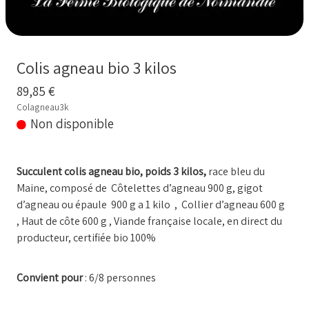
BOUILLONS D'OS et OS BIO
Comment commander
Colis agneau bio 3 kilos
Nos VIDEOS
89,85 €
NOTRE FERME
▼
Colagneau3k
Non disponible
Conseils temps de cuisson
Marché frais Livré à la maison
Succulent colis agneau bio, poids 3 kilos,
race bleu du
Maine, composé de Côtelettes d’agneau 900 g, gigot
Français
▼
d’agneau ou épaule 900 g a 1 kilo , Collier d’agneau 600 g
, Haut de côte 600 g , Viande française locale, en direct du
producteur, certifiée bio 100%
Convient pour
: 6/8 personnes