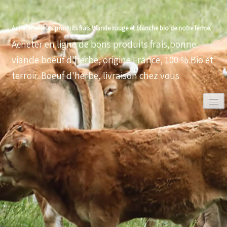
Achat meilleurs produits frais Viande rouge et blanche bio de notre ferme.
Acheter en ligne de bons produits frais,bonne
viande boeuf d'herbe, origine France, 100 % Bio et
terroir. Boeuf d'herbe, livraison chez vous
0
ACCUEIL
VOLAILLES BIO