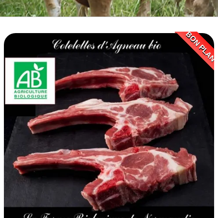
BOEUF D'HERBE BIO
VIANDE BOEUF MATURE
BON PLAN
VEAU BIO
PORC BIO
AGNEAU BIO
MOUTON BIO
NOS COLIS VIANDE
CUISSON RAPIDE
▼
BARBECUE BRASERO
TRIPERIE
CHARCUTERIE BIO