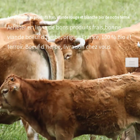
Achat meilleurs produits frais Viande rouge et blanche bio de notre ferme.
Acheter en ligne de bons produits frais,bonne
viande boeuf d'herbe, origine France, 100 % Bio et
terroir. Boeuf d'herbe, livraison chez vous
0
ACCUEIL
VOLAILLES BIO