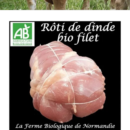
BOEUF D'HERBE BIO
VIANDE BOEUF MATURE
VEAU BIO
PORC BIO
AGNEAU BIO
MOUTON BIO
NOS COLIS VIANDE
CUISSON RAPIDE
▼
BARBECUE BRASERO
TRIPERIE
CHARCUTERIE BIO