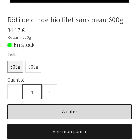
BOUILLONS D'OS et OS BIO
Comment commander
Rôti de dinde bio filet sans peau 600g
Nos VIDEOS
34,17 €
Rotdinfil600g
NOTRE FERME
▼
En stock
Taille
Conseils temps de cuisson
600g
900g
Marché frais Livré à la maison
Quantité
Français
▼
−
+
Ajouter
Voir mon panier