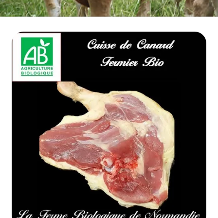
BOEUF D'HERBE BIO
VIANDE BOEUF MATURE
VEAU BIO
PORC BIO
AGNEAU BIO
MOUTON BIO
NOS COLIS VIANDE
CUISSON RAPIDE
▼
BARBECUE BRASERO
TRIPERIE
CHARCUTERIE BIO