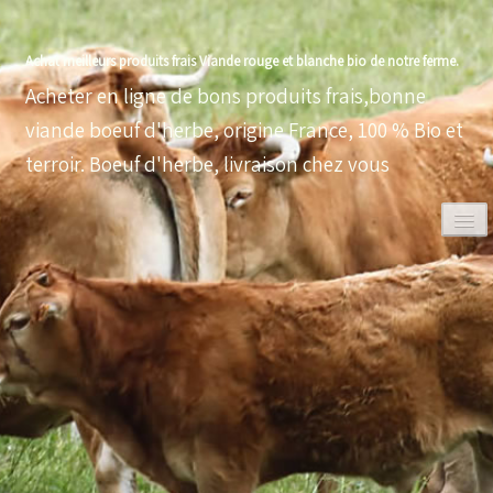
Achat meilleurs produits frais Viande rouge et blanche bio de notre ferme.
Acheter en ligne de bons produits frais,bonne
viande boeuf d'herbe, origine France, 100 % Bio et
terroir. Boeuf d'herbe, livraison chez vous
0
ACCUEIL
VOLAILLES BIO