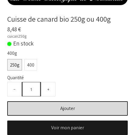
BOUILLONS D'OS et OS BIO
Comment commander
Cuisse de canard bio 250g ou 400g
Nos VIDEOS
8,48 €
cuican250g
NOTRE FERME
▼
En stock
400g
Conseils temps de cuisson
250g
400
Marché frais Livré à la maison
Quantité
Français
▼
−
+
Ajouter
Voir mon panier