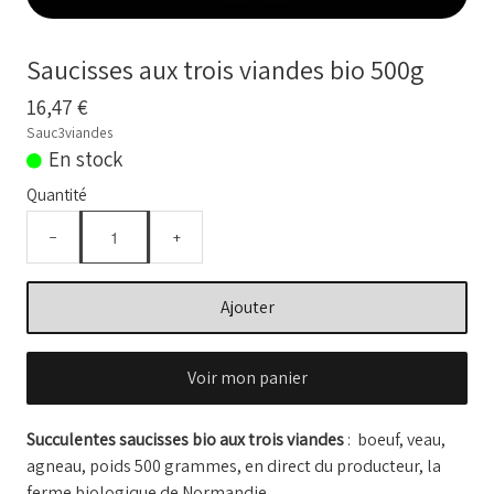
BOUILLONS D'OS et OS BIO
Comment commander
Saucisses aux trois viandes bio 500g
Nos VIDEOS
16,47 €
Sauc3viandes
NOTRE FERME
▼
En stock
Quantité
Conseils temps de cuisson
−
+
Marché frais Livré à la maison
Français
Ajouter
▼
Voir mon panier
Succulentes saucisses bio aux trois viandes
: boeuf, veau,
agneau, poids 500 grammes, en direct du producteur, la
ferme biologique de Normandie.