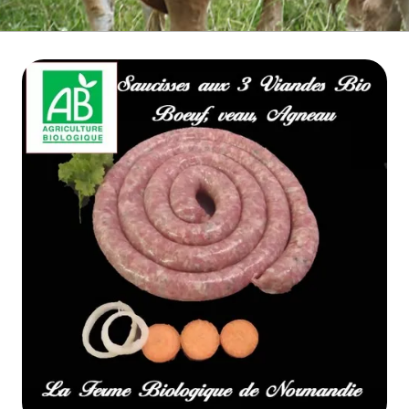
BOEUF D'HERBE BIO
VIANDE BOEUF MATURE
VEAU BIO
PORC BIO
AGNEAU BIO
MOUTON BIO
NOS COLIS VIANDE
CUISSON RAPIDE
▼
BARBECUE BRASERO
TRIPERIE
CHARCUTERIE BIO