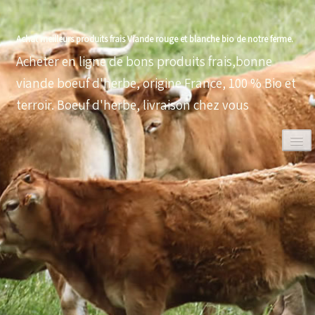
Achat meilleurs produits frais Viande rouge et blanche bio de notre ferme.
Acheter en ligne de bons produits frais,bonne
viande boeuf d'herbe, origine France, 100 % Bio et
terroir. Boeuf d'herbe, livraison chez vous
0
ACCUEIL
VOLAILLES BIO