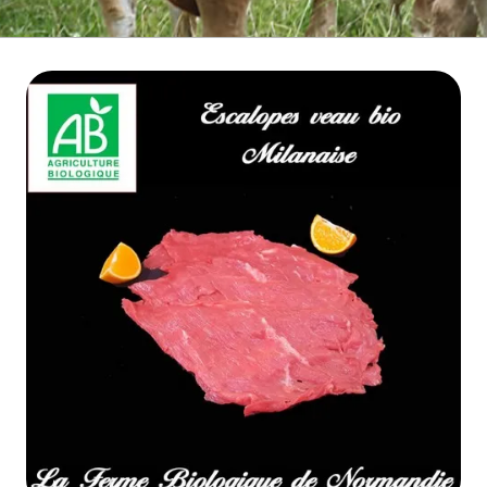
BOEUF D'HERBE BIO
VIANDE BOEUF MATURE
VEAU BIO
PORC BIO
AGNEAU BIO
MOUTON BIO
NOS COLIS VIANDE
CUISSON RAPIDE
▼
BARBECUE BRASERO
TRIPERIE
CHARCUTERIE BIO