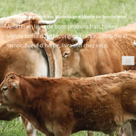
Achat meilleurs produits frais Viande rouge et blanche bio de notre ferme.
Acheter en ligne de bons produits frais,bonne
viande boeuf d'herbe, origine France, 100 % Bio et
terroir. Boeuf d'herbe, livraison chez vous
0
ACCUEIL
VOLAILLES BIO