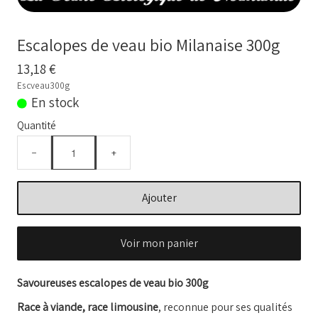
BOUILLONS D'OS et OS BIO
Comment commander
Escalopes de veau bio Milanaise 300g
Nos VIDEOS
13,18 €
Escveau300g
NOTRE FERME
▼
En stock
Quantité
Conseils temps de cuisson
−
+
Marché frais Livré à la maison
Français
Ajouter
▼
Voir mon panier
Savoureuses escalopes de veau bio 300g
Race à viande, race limousine
, reconnue pour ses qualités