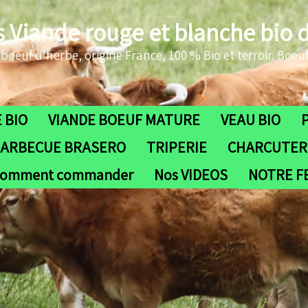
s Viande rouge et blanche bio 
oeuf d'herbe, origine France, 100 % Bio et terroir. Boeuf
 BIO
VIANDE BOEUF MATURE
VEAU BIO
ARBECUE BRASERO
TRIPERIE
CHARCUTERI
omment commander
Nos VIDEOS
NOTRE 