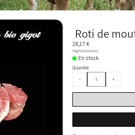
Roti de mout
28,17 €
Gigmousansos
En stock
Quantité
−
+