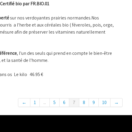
Certifié bio par FR.BIO.01
iberté
sur nos verdoyantes prairies normandes.Nos
ris a l'herbe et aux céréales bio ( féveroles, pois, orge,
 mésure afin de préserver les vitamines naturellement
référence
, l'un des seuls qui prend en compte le bien-être
, et la santé de l'homme.
ans os Le kilo 46.95 €
←
1
...
5
6
7
8
9
10
→