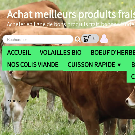
Achat meilleurs produits frai
Acheter en ligne de bons produits frais,bonne viande b
0
ACCUEIL
VOLAILLES BIO
BOEUF D'HERBE
NOS COLIS VIANDE
CUISSON RAPIDE
B
▼
C
Français
▼