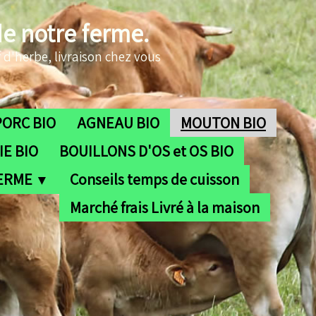
de notre ferme.
 d'herbe, livraison chez vous
PORC BIO
AGNEAU BIO
MOUTON BIO
E BIO
BOUILLONS D'OS et OS BIO
FERME
Conseils temps de cuisson
▼
Marché frais Livré à la maison