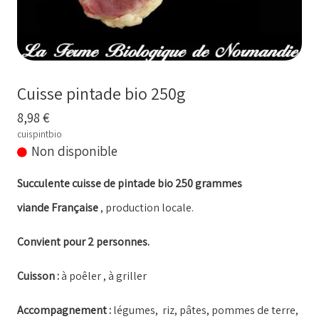
BOUILLONS D'OS et OS BIO
Comment commander
Nos VIDEOS
Cuisse pintade bio 250g
NOTRE FERME
▼
8,98 €
Conseils temps de cuisson
cuispintbio
Non disponible
Marché frais Livré à la maison
Succulente cuisse de pintade bio 250 grammes
Français
▼
viande Française
, production locale.
Convient pour 2 personnes.
Cuisson :
à poêler , à griller
Accompagnement :
légumes, riz, pâtes, pommes de terre,