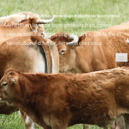
Achat meilleurs produits frais Viande rouge et blanche bio de notre ferme.
Acheter en ligne de bons produits frais,bonne
viande boeuf d'herbe, origine France, 100 % Bio et
terroir. Boeuf d'herbe, livraison chez vous
0
ACCUEIL
VOLAILLES BIO