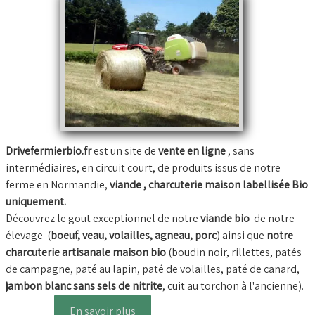
BOUILLONS D'OS et OS BIO
Comment commander
Nos VIDEOS
NOTRE FERME
▼
Conseils temps de cuisson
Drivefermierbio.fr
est un site de
vente en ligne
, sans
Marché frais Livré à la maison
intermédiaires, en circuit court, de produits issus de notre
ferme en Normandie,
viande , charcuterie maison labellisée Bio
Français
▼
uniquement.
Découvrez le gout exceptionnel de notre
viande bio
de notre
élevage (
boeuf, veau, volailles, agneau, porc
) ainsi que
notre
charcuterie artisanale maison bio
(boudin noir, rillettes, patés
de campagne, paté au lapin, paté de volailles, paté de canard,
jambon blanc sans sels de nitrite
, cuit au torchon à l'ancienne).
En savoir plus