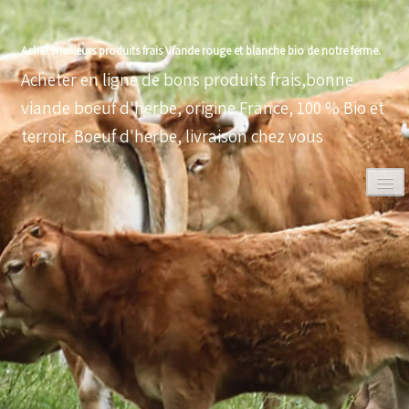
Achat meilleurs produits frais Viande rouge et blanche bio de notre ferme.
Acheter en ligne de bons produits frais,bonne
viande boeuf d'herbe, origine France, 100 % Bio et
terroir. Boeuf d'herbe, livraison chez vous
0
ACCUEIL
VOLAILLES BIO