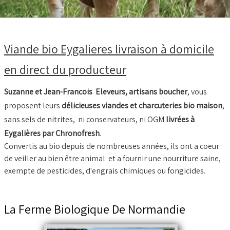
BOEUF D'HERBE BIO
VIANDE BOEUF MATURE
Viande bio Eygalieres livraison à domicile
VEAU BIO
en direct du producteur
PORC BIO
AGNEAU BIO
Suzanne et Jean-Francois Eleveurs, artisans boucher
, vous
proposent leurs
délicieuses viandes et charcuteries bio maison
,
MOUTON BIO
sans sels de nitrites, ni conservateurs, ni OGM
livrées à
NOS COLIS VIANDE
Eygalières par Chronofresh
.
Convertis au bio depuis de nombreuses années, ils ont a coeur
CUISSON RAPIDE
▼
de veiller au bien être animal et a fournir une nourriture saine,
exempte de pesticides, d'engrais chimiques ou fongicides.
BARBECUE BRASERO
TRIPERIE
La Ferme Biologique De Normandie
CHARCUTERIE BIO