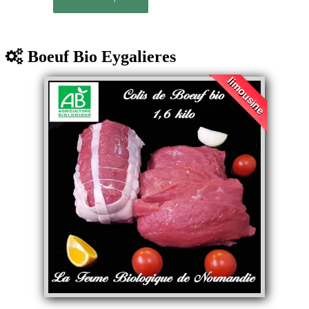
Boeuf Bio Eygalieres
limousine