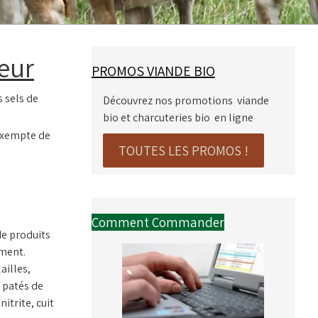
eur
PROMOS VIANDE BIO
 sels de
Découvrez nos promotions viande
bio et charcuteries bio en ligne
 exempte de
TOUTES LES PROMOS !
Comment Commander
 de produits
ement.
ailles,
, patés de
itrite, cuit