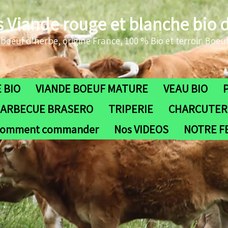
s Viande rouge et blanche bio 
oeuf d'herbe, origine France, 100 % Bio et terroir. Boeuf
 BIO
VIANDE BOEUF MATURE
VEAU BIO
ARBECUE BRASERO
TRIPERIE
CHARCUTERI
omment commander
Nos VIDEOS
NOTRE 