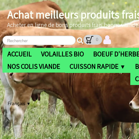
Achat meilleurs produits frai
Acheter en ligne de bons produits frais,bonne viande b
0
ACCUEIL
VOLAILLES BIO
BOEUF D'HERBE
NOS COLIS VIANDE
CUISSON RAPIDE
B
▼
C
Français
▼