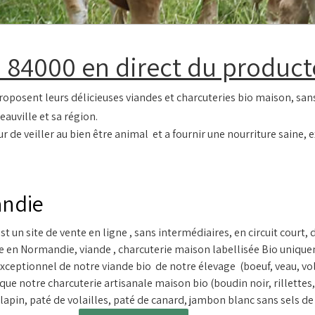
 84000 en direct du product
oposent leurs délicieuses viandes et charcuteries bio maison, sans
eauville et sa région.
r de veiller au bien être animal et a fournir une nourriture saine,
andie
st un site de vente en ligne , sans intermédiaires, en circuit court,
e en Normandie, viande , charcuterie maison labellisée Bio uniqu
xceptionnel de notre viande bio de notre élevage (boeuf, veau, vol
 que notre charcuterie artisanale maison bio (boudin noir, rillettes
apin, paté de volailles, paté de canard, jambon blanc sans sels de n