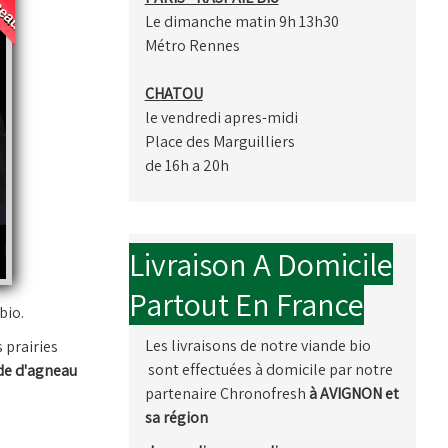
Le dimanche matin 9h 13h30
Métro Rennes
CHATOU
le vendredi apres-midi
Place des Marguilliers
de 16h a 20h
Livraison A Domicile
Partout En France
bio.
Les livraisons de notre viande bio
 prairies
sont effectuées à domicile par notre
de d'agneau
partenaire Chronofresh
à AVIGNON et
sa région