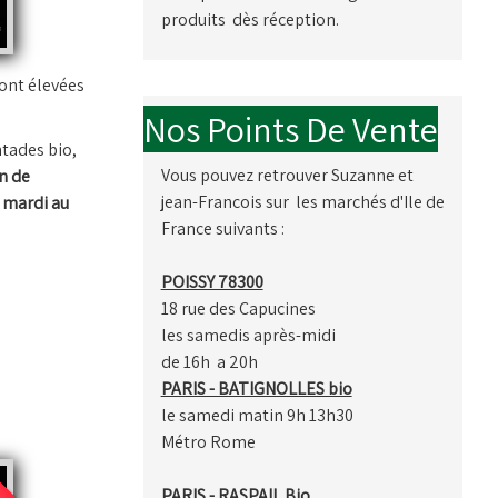
produits dès réception.
sont élevées
Nos Points De Vente
ntades bio,
Vous pouvez retrouver Suzanne et
n de
jean-Francois sur les marchés d'Ile de
u mardi au
France suivants :
POISSY 78300
18 rue des Capucines
les samedis après-midi
de 16h a 20h
PARIS - BATIGNOLLES bio
le samedi matin 9h 13h30
Métro Rome
neau
PARIS - RASPAIL Bio