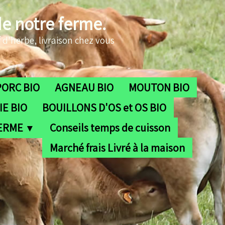
de notre ferme.
 d'herbe, livraison chez vous
PORC BIO
AGNEAU BIO
MOUTON BIO
E BIO
BOUILLONS D'OS et OS BIO
FERME
Conseils temps de cuisson
▼
Marché frais Livré à la maison