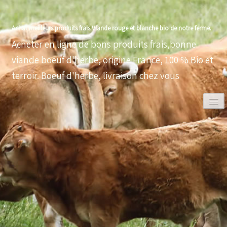
Achat meilleurs produits frais Viande rouge et blanche bio de notre ferme.
Acheter en ligne de bons produits frais,bonne
viande boeuf d'herbe, origine France, 100 % Bio et
terroir. Boeuf d'herbe, livraison chez vous
0
ACCUEIL
VOLAILLES BIO