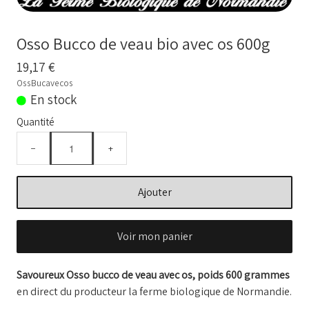
BOUILLONS D'OS et OS BIO
Comment commander
Osso Bucco de veau bio avec os 600g
Nos VIDEOS
19,17 €
OssBucavecos
NOTRE FERME
▼
En stock
Quantité
Conseils temps de cuisson
−
+
Marché frais Livré à la maison
Français
Ajouter
▼
Voir mon panier
Savoureux Osso bucco de veau avec os, poids 600 grammes
en direct du producteur la ferme biologique de Normandie.