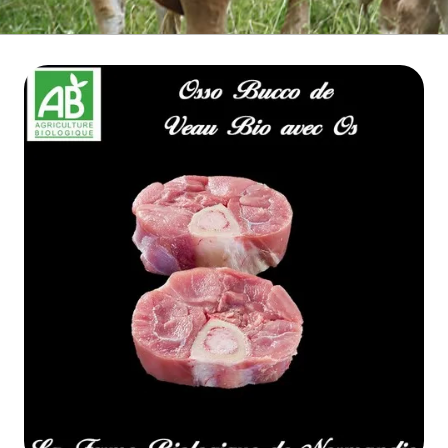
BOEUF D'HERBE BIO
VIANDE BOEUF MATURE
VEAU BIO
PORC BIO
AGNEAU BIO
MOUTON BIO
NOS COLIS VIANDE
CUISSON RAPIDE
▼
BARBECUE BRASERO
TRIPERIE
CHARCUTERIE BIO