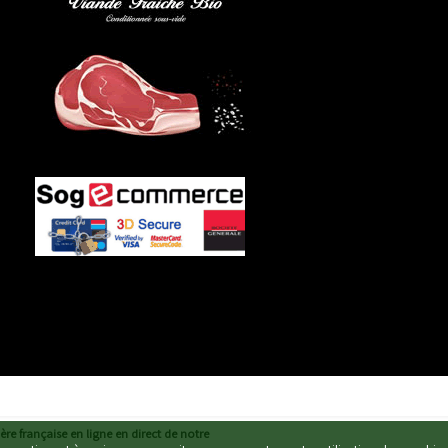
re française en ligne en direct de notre