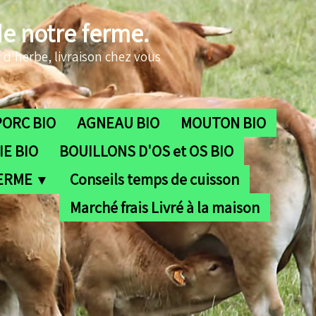
de notre ferme.
 d'herbe, livraison chez vous
PORC BIO
AGNEAU BIO
MOUTON BIO
E BIO
BOUILLONS D'OS et OS BIO
FERME
Conseils temps de cuisson
▼
Marché frais Livré à la maison