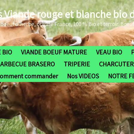
s Viande rouge et blanche bio 
oeuf d'herbe, origine France, 100 % Bio et terroir. Boeuf
 BIO
VIANDE BOEUF MATURE
VEAU BIO
ARBECUE BRASERO
TRIPERIE
CHARCUTERI
omment commander
Nos VIDEOS
NOTRE 