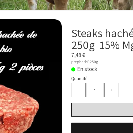
Steaks haché
250g 15% M
7,48 €
prephachB250g
En stock
Quantité
−
+