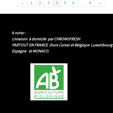
←
1
2
3
4
5
6
...
9
→
A noter :
Livraison à domicile par CHRONOFRESH
PARTOUT EN FRANCE (hors Corse) et Belgique Luxembourg
Espagne et MONACO.
me biologique de Normandie