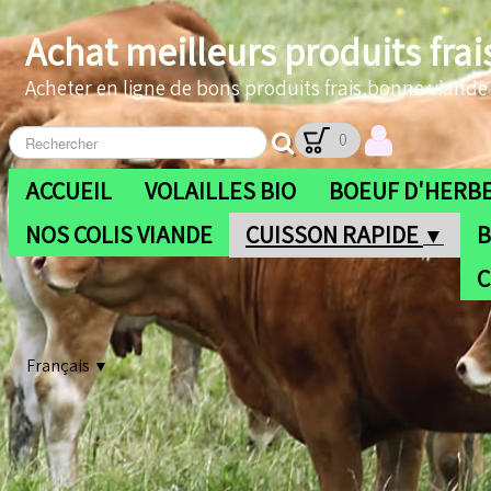
Achat meilleurs produits frai
Acheter en ligne de bons produits frais,bonne viande b
0
ACCUEIL
VOLAILLES BIO
BOEUF D'HERBE
NOS COLIS VIANDE
CUISSON RAPIDE
B
▼
C
Français
▼