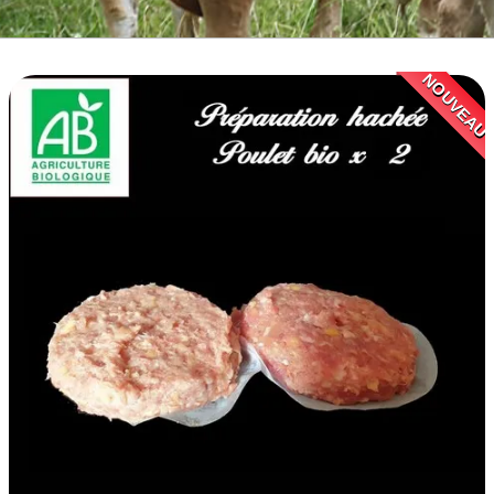
BOEUF D'HERBE BIO
VIANDE BOEUF MATURE
NOUVEAU
VEAU BIO
PORC BIO
AGNEAU BIO
MOUTON BIO
NOS COLIS VIANDE
CUISSON RAPIDE
▼
BARBECUE BRASERO
TRIPERIE
CHARCUTERIE BIO