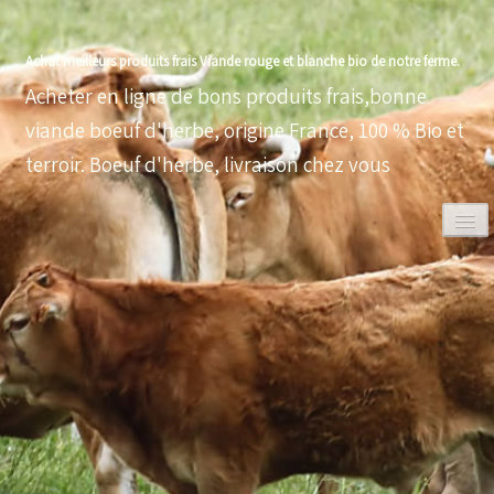
Achat meilleurs produits frais Viande rouge et blanche bio de notre ferme.
Acheter en ligne de bons produits frais,bonne
viande boeuf d'herbe, origine France, 100 % Bio et
terroir. Boeuf d'herbe, livraison chez vous
0
ACCUEIL
VOLAILLES BIO