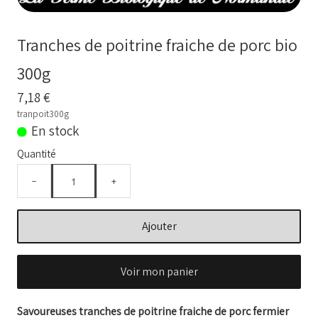
BOUILLONS D'OS et OS BIO
Comment commander
Tranches de poitrine fraiche de porc bio
Nos VIDEOS
300g
NOTRE FERME
7,18 €
▼
tranpoit300g
En stock
Conseils temps de cuisson
Quantité
Marché frais Livré à la maison
−
+
Français
▼
Ajouter
Voir mon panier
Savoureuses tranches de poitrine fraiche de porc fermier