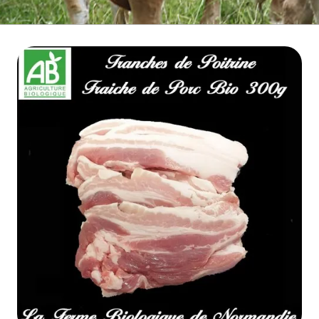
BOEUF D'HERBE BIO
VIANDE BOEUF MATURE
VEAU BIO
PORC BIO
AGNEAU BIO
MOUTON BIO
NOS COLIS VIANDE
CUISSON RAPIDE
▼
BARBECUE BRASERO
TRIPERIE
CHARCUTERIE BIO