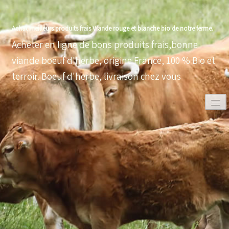
Achat meilleurs produits frais Viande rouge et blanche bio de notre ferme.
Acheter en ligne de bons produits frais,bonne
viande boeuf d'herbe, origine France, 100 % Bio et
terroir. Boeuf d'herbe, livraison chez vous
0
ACCUEIL
VOLAILLES BIO