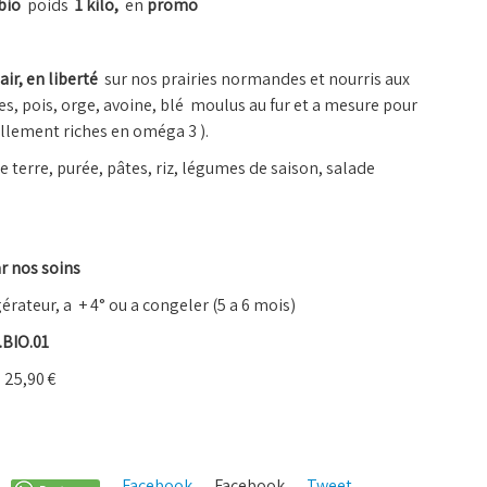
bio
poids
1 kilo,
en
promo
air, en liberté
sur nos prairies normandes et nourris aux
ales, pois, orge, avoine, blé moulus au fur et a mesure pour
llement riches en oméga 3 ).
terre, purée, pâtes, riz, légumes de saison, salade
r nos soins
gérateur, a + 4° ou a congeler (5 a 6 mois)
.BIO.01
o 25,90 €
Facebook
Facebook
Tweet
Pinterest