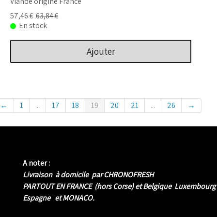
Viande origine France
57,46 €
63,84 €
En stock
Ajouter
←
1
...
17
18
19
20
21
...
26
→
A noter :
Livraison à domicile par CHRONOFRESH
PARTOUT EN FRANCE (hors Corse) et Belgique Luxembourg
Espagne et MONACO.