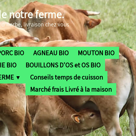
de notre ferme.
 d'herbe, livraison chez vous
PORC BIO
AGNEAU BIO
MOUTON BIO
E BIO
BOUILLONS D'OS et OS BIO
FERME
Conseils temps de cuisson
▼
Marché frais Livré à la maison