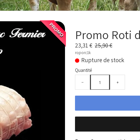
PROMO
Promo Roti de
23,31 €
25,90 €
roporc1k
Rupture de stock
Quantité
−
+