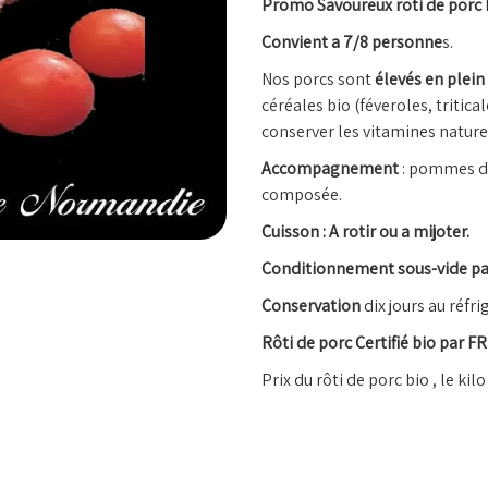
Promo Savoureux roti de porc 
Convient a 7/8 personne
s.
Nos porcs sont
élevés en plein 
céréales bio (féveroles, tritic
conserver les vitamines nature
Accompagnement
: pommes de 
composée.
Cuisson : A rotir ou a mijoter.
Conditionnement sous-vide pa
Conservation
dix jours au réfri
Rôti de porc Certifié bio par FR
Prix du rôti de porc bio , le kil