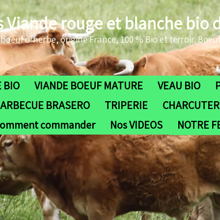
s Viande rouge et blanche bio 
oeuf d'herbe, origine France, 100 % Bio et terroir. Boeuf
 BIO
VIANDE BOEUF MATURE
VEAU BIO
ARBECUE BRASERO
TRIPERIE
CHARCUTERI
omment commander
Nos VIDEOS
NOTRE 