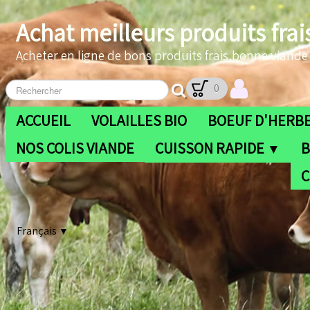
Achat meilleurs produits frai
Acheter en ligne de bons produits frais,bonne viande b
0
ACCUEIL
VOLAILLES BIO
BOEUF D'HERBE
NOS COLIS VIANDE
CUISSON RAPIDE
B
▼
C
Français
▼