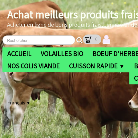
Achat meilleurs produits frai
Acheter en ligne de bons produits frais,bonne viande b
0
ACCUEIL
VOLAILLES BIO
BOEUF D'HERBE
NOS COLIS VIANDE
CUISSON RAPIDE
B
▼
C
Français
▼