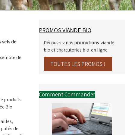
PROMOS VIANDE BIO
s sels de
Découvrez nos
promotions
viande
bio et charcuteries bio en ligne
 exempte de
TOUTES LES PROMOS !
Comment Commander
 de produits
sée Bio
ailles,
, patés de