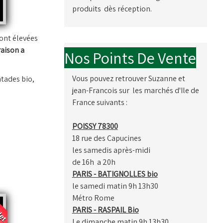
produits dès réception.
sont élevées
raison a
Nos Points De Vente
Vous pouvez retrouver Suzanne et
ntades bio,
jean-Francois sur les marchés d'Ile de
France suivants :
POISSY 78300
18 rue des Capucines
les samedis après-midi
de 16h a 20h
PARIS - BATIGNOLLES bio
le samedi matin 9h 13h30
let
Métro Rome
PARIS - RASPAIL Bio
Le dimanche matin 9h 13h30