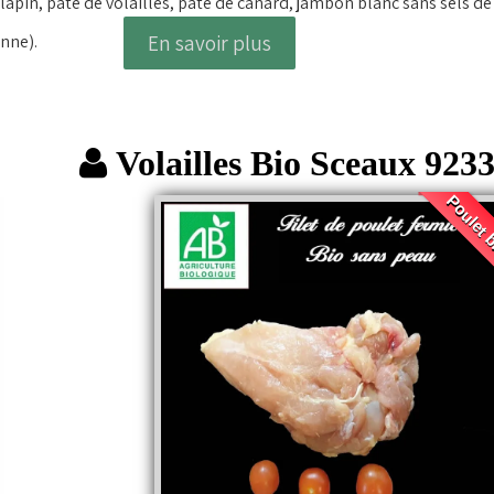
apin, paté de volailles, paté de canard, jambon blanc sans sels de n
l'ancienne).
En savoir plus
Volailles Bio Sceaux 923
Poulet 