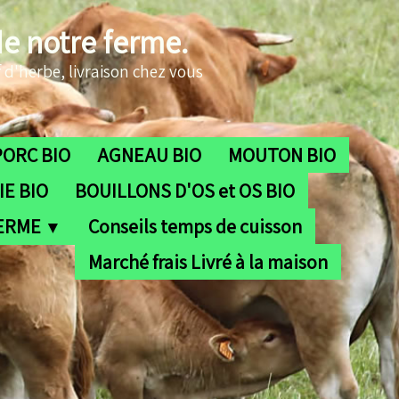
de notre ferme.
 d'herbe, livraison chez vous
PORC BIO
AGNEAU BIO
MOUTON BIO
E BIO
BOUILLONS D'OS et OS BIO
FERME
Conseils temps de cuisson
▼
Marché frais Livré à la maison