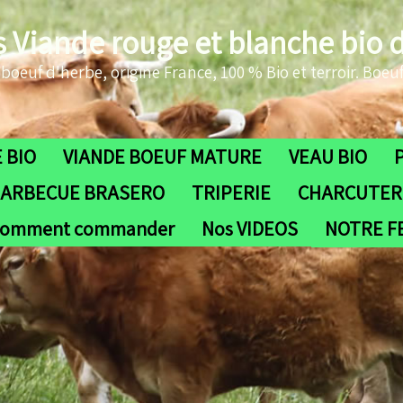
s Viande rouge et blanche bio 
oeuf d'herbe, origine France, 100 % Bio et terroir. Boeuf
 BIO
VIANDE BOEUF MATURE
VEAU BIO
ARBECUE BRASERO
TRIPERIE
CHARCUTERI
omment commander
Nos VIDEOS
NOTRE 