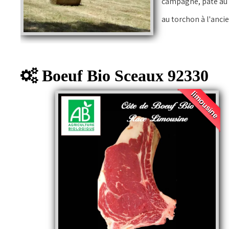
campagne, paté au l
au torchon à 
Boeuf Bio Sceaux 92330
limousine