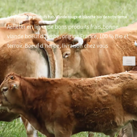
Achat meilleurs produits frais Viande rouge et blanche bio de notre ferme.
Acheter en ligne de bons produits frais,bonne
viande boeuf d'herbe, origine France, 100 % Bio et
terroir. Boeuf d'herbe, livraison chez vous
0
ACCUEIL
VOLAILLES BIO