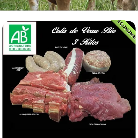
BOEUF D'HERBE BIO
VIANDE BOEUF MATURE
ECONOMI
VEAU BIO
PORC BIO
AGNEAU BIO
MOUTON BIO
NOS COLIS VIANDE
CUISSON RAPIDE
▼
BARBECUE BRASERO
TRIPERIE
CHARCUTERIE BIO