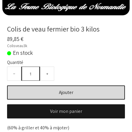
BOUILLONS D'OS et OS BIO
Comment commander
Colis de veau fermier bio 3 kilos
Nos VIDEOS
89,85 €
NOTRE FERME
▼
Colisveau3k
En stock
Conseils temps de cuisson
Quantité
Marché frais Livré à la maison
−
+
Français
▼
Ajouter
Voir mon panier
(60% à griller et 40% à mijoter)