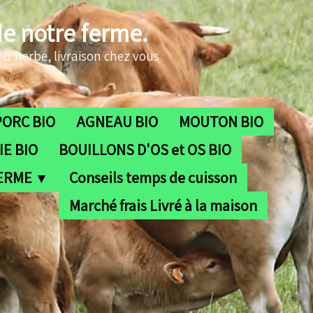
de notre ferme.
 d'herbe, livraison chez vous
PORC BIO
AGNEAU BIO
MOUTON BIO
E BIO
BOUILLONS D'OS et OS BIO
FERME
Conseils temps de cuisson
▼
Marché frais Livré à la maison