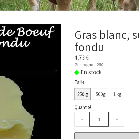
Gras blanc, s
fondu
4,73 €
Grasrognonf250
En stock
Taille
250 g
500g
1 kg
Quantité
−
+