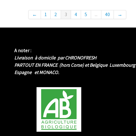
←
1
2
3
4
5
...
40
→
A noter :
Livraison à domicile par CHRONOFRESH
PARTOUT EN FRANCE (hors Corse) et Belgique Luxembourg
Espagne et MONACO.