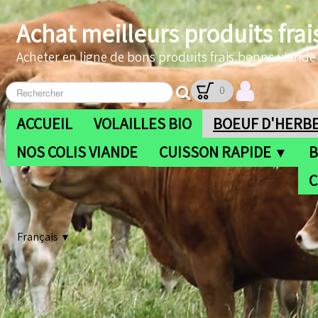
Achat meilleurs produits frai
Acheter en ligne de bons produits frais,bonne viande b
0
ACCUEIL
VOLAILLES BIO
BOEUF D'HERBE
NOS COLIS VIANDE
CUISSON RAPIDE
B
▼
C
Français
▼