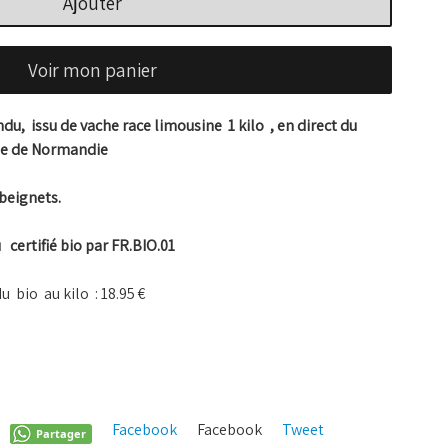
Ajouter
Voir mon panier
ndu, issu de vache race limousine 1 kilo , en direct du
que de Normandie
 beignets.
 certifié bio par FR.BIO.01
du bio au kilo : 18.95 €
Facebook
Facebook
Tweet
Pinterest
Partager