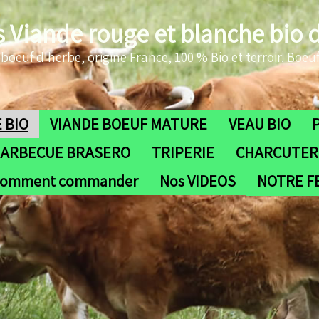
s Viande rouge et blanche bio 
oeuf d'herbe, origine France, 100 % Bio et terroir. Boeuf
 BIO
VIANDE BOEUF MATURE
VEAU BIO
ARBECUE BRASERO
TRIPERIE
CHARCUTERI
omment commander
Nos VIDEOS
NOTRE 